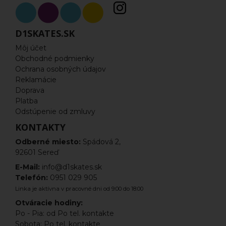
Freestyle kolobežky komplety
D1SKATES.SK
Dosky
Môj účet
Obchodné podmienky
Riadítka
Ochrana osobných údajov
Reklamácie
Vidlice
Doprava
Platba
Hlavové zloženie
Odstúpenie od zmluvy
KONTAKTY
Kolieska na kolobežku
Odberné miesto:
Spádová 2,
Ložiská
92601 Sereď
E-Mail:
info@d1skates.sk
Objímky
Telefón:
0951 029 905
Linka je aktívna v pracovné dni od 9:00 do 18:00
Pegy
Otváracie hodiny:
Po - Pia: od Po tel. kontakte
Scs
Sobota: Po tel. kontakte