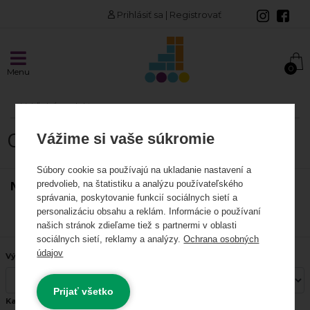
Prihlásiť sa
|
Registrovať
AKCIE A NOVINKY
0
Menu
Akciové produkty
Odporúčame
OBLEČENIE / ŠILTOVKY
Vážime si vaše súkromie
INLINE KORČULE
Súbory cookie sa používajú na ukladanie nastavení a
Korčule
predvolieb, na štatistiku a analýzu používateľského
NAJPREDÁVANEJŠIE
správania, poskytovanie funkcií sociálnych sietí a
Kolieska
personalizáciu obsahu a reklám. Informácie o používaní
Zobraziť ďalšie produkty
našich stránok zdieľame tiež s partnermi v oblasti
sociálnych sietí, reklamy a analýzy.
Ochrana osobných
Ložiská a spacery
údajov
Výrobca:
Rámy
Prijať všetko
Vložky, linery
Kategória: