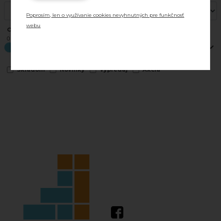
Náhradné diely
Poprosím, len o využívanie cookies nevyhnutných pre funkčnosť
webu
Cena od - do:
Šnúrky
0 €
0 €
Najnižšia cena
Skrutky a ostatné príslušenstvo
Skladom
Novinky
Výpredaj
Akcia
DVOJRADOVÉ KORČULE
Príslušenstvo pre dvojradové korčule
Dvojradové korčule
ĽADOVÉ KORČULE
Rekreačné
Ľadový Hokej
FREESTYLE KOLOBEŽKY