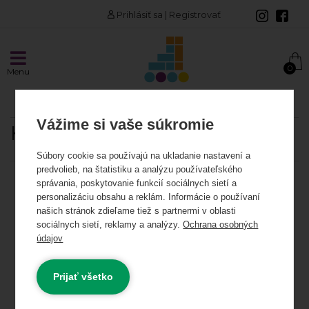
Prihlásiť sa
|
Registrovať
AKCIE A NOVINKY
0
Menu
Akciové produkty
Odporúčame
Vážime si vaše súkromie
KROM
INLINE KORČULE
Súbory cookie sa používajú na ukladanie nastavení a
predvolieb, na štatistiku a analýzu používateľského
Korčule
Kategória:
správania, poskytovanie funkcií sociálnych sietí a
personalizáciu obsahu a reklám. Informácie o používaní
Kolieska
našich stránok zdieľame tiež s partnermi v oblasti
sociálnych sietí, reklamy a analýzy.
Ochrana osobných
Cena od - do:
údajov
Ložiská a spacery
0 €
0 €
Najnižšia cena
Rámy
Prijať všetko
Skladom
Novinky
Výpredaj
Akcia
Vložky, linery