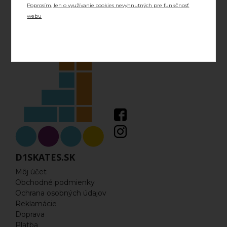
Poprosím, len o využívanie cookies nevyhnutných pre funkčnosť
Náhradné diely
webu
Šnúrky
Skrutky a ostatné príslušenstvo
DVOJRADOVÉ KORČULE
Príslušenstvo pre dvojradové korčule
Dvojradové korčule
ĽADOVÉ KORČULE
D1SKATES.SK
Môj účet
Rekreačné
Obchodné podmienky
Ochrana osobných údajov
Ľadový Hokej
Reklamácie
Doprava
FREESTYLE KOLOBEŽKY
Platba