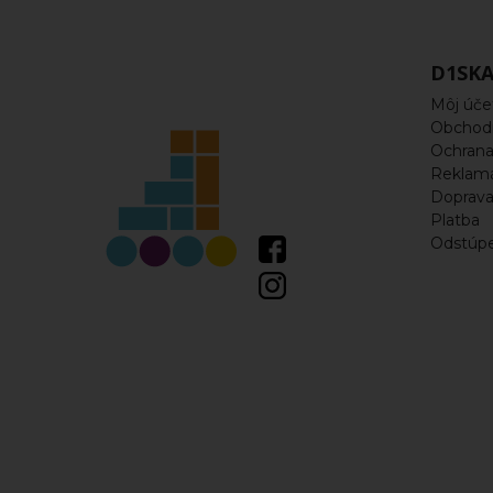
Korčule
Kolieska
D1SKA
Môj úče
Ložiská
Obchod
a
Ochrana
Reklam
spacery
Doprav
Platba
Odstúpe
Rámy
Vložky,
linery
Náhradné
diely
Šnúrky