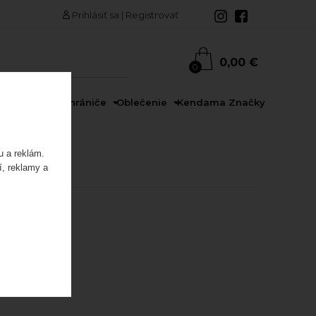
Prihlásiť sa
|
Registrovať
0,00 €
0
rdy
Prilby a chrániče
Oblečenie
Kendama
Značky
u a reklám.
í, reklamy a
edaj
Akcia