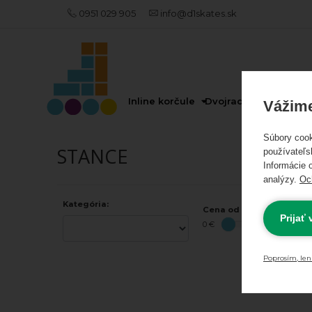
0951 029 905
info@d1skates.sk
AKCIE
A
NOVINKY
Inline korčule
Dvojradové korčule
Vážime
Súbory cook
Akciové
STANCE
používateľs
Informácie o
produkty
analýzy.
Oc
Kategória:
Odporúčame
Cena od - do:
Prijať
0 €
INLINE
KORČULE
Poprosím, len