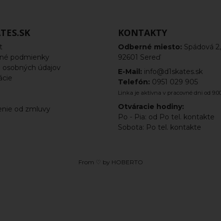
TES.SK
KONTAKTY
t
Odberné miesto:
Spádová 2,
né podmienky
92601 Sereď
 osobných údajov
E-Mail:
info@d1skates.sk
ácie
Telefón:
0951 029 905
a
Linka je aktívna v pracovné dni od 9:00
Otváracie hodiny:
nie od zmluvy
Po - Pia: od Po tel. kontakte
Sobota: Po tel. kontakte
From ♡ by
HOBERTO